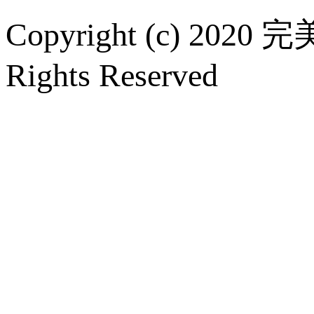
Copyright (c) 2
Rights Reserved