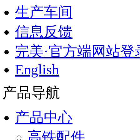
生产车间
信息反馈
完美·官方端网站登录
English
产品导航
产品中心
高铁配件