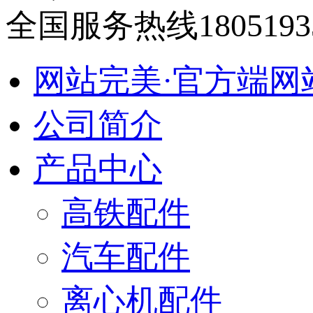
全国服务热线
1805193
网站完美·官方端网
公司简介
产品中心
高铁配件
汽车配件
离心机配件