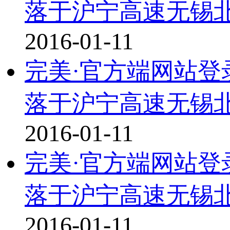
落于沪宁高速无锡
2016-01-11
完美·官方端网站登录
落于沪宁高速无锡
2016-01-11
完美·官方端网站登录
落于沪宁高速无锡
2016-01-11