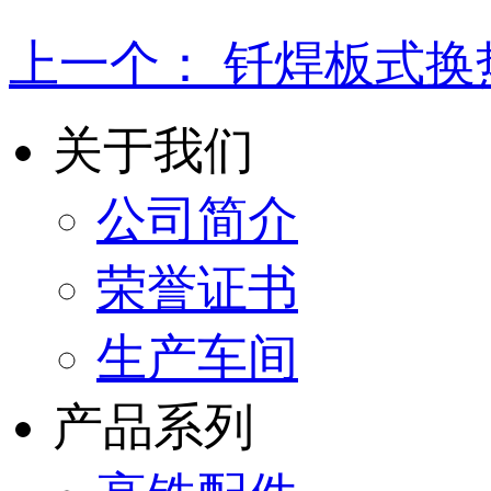
上一个： 钎焊板式换
关于我们
公司简介
荣誉证书
生产车间
产品系列