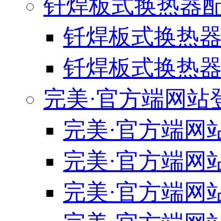
钎焊板式换热器
钎焊板式换热
钎焊板式换热
完美·官方端网站登
完美·官方端网站
完美·官方端网站
完美·官方端网站